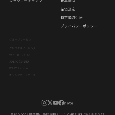
レッツゴーキャンプ
橋本華恋
柴垣道宏
特定商取引法
プライバシーポリシー
グループサービス
クリスタルインセンス
VAN TRIP JAPAN
JDLTC 免許翻訳
WAGYU NINJA
キャンプパートナーズ
note
〒810-0001 福岡市中央区天神1-11-1 ONE FUKUOKA BLDG 7F