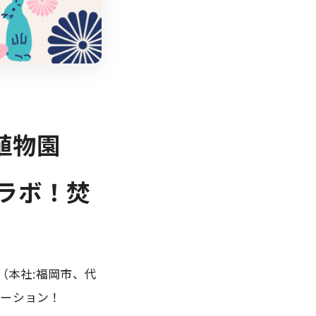
植物園
ラボ！焚
（本社:福岡市、代
レーション！