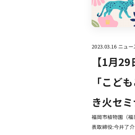
2023.03.16
ニュー
【1月2
「こども
き火セミ
福岡市植物園（福
表取締役:今井了