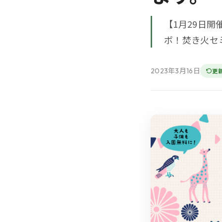
【1月29日
ボ！焚き火セ
2023年3月16日
更新