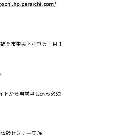
ochi.hp.peraichi.com/
福岡県福岡市中央区小笹５丁目１
)
イトから事前申し込み必須
き火体験セミナー実施