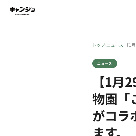
トップ
ニュース
【1
›
›
ニュース
【1月
物園「
がコラ
ます。