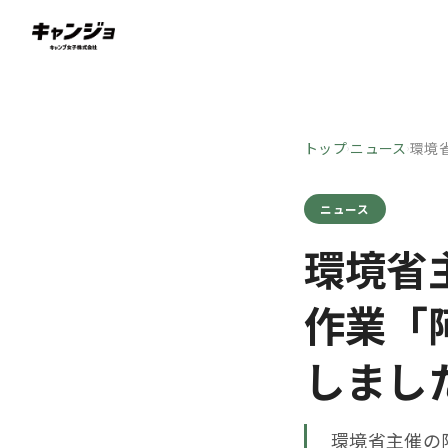
トップ
ニュース
環境
›
›
ニュース
環境省
作業「
しまし
環境省主催の