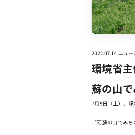
2022.07.14
ニュー
環境省主
蘇の山で
7月9日（土）、
「阿蘇の山でみち