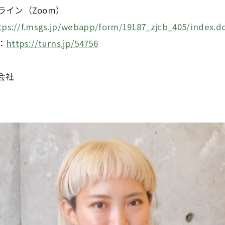
イン（Zoom）
tps://f.msgs.jp/webapp/form/19187_zjcb_405/index.d
：
https://turns.jp/54756
会社