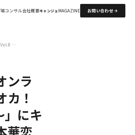
プ場コンサル
会社概要
MAGAZINE
お問い合わせ
キャンジョ
.8 …
オンラ
オカ！
 ～」にキ
本華恋