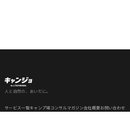
人と自然の、あいだに。
サービス一覧
キャンプ場コンサル
マガジン
会社概要
お問い合わせ
VanTripJapan
JDLTC
Crystal Insence