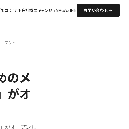
プ場コンサル
会社概要
MAGAZINE
お問い合わせ
キャンジョ
オープン…
めのメ
E』がオ
E』がオープンし