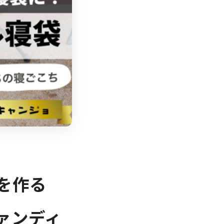
を作る
ァンディ