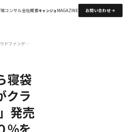
プ場コンサル
会社概要
MAGAZINE
お問い合わせ
キャンジョ
ウドファンデ…
ら寝袋
がクラ
e」発売
０%を