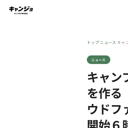
トップ
ニュース
キャ
›
›
ニュース
キャン
を作る
ウドファ
開始６