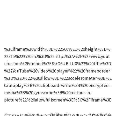
%3Ciframe%20width%3D%22560%22%20height%3D%
22315%22%20src%3D%22https%3A%2F%2Fwww.yout
ube.com%2Fembed%2F8srO6UBILU0%22%20title%3D
%22YouTube%20video%20player%22%20frameborder
%3D%220%22%20allow%3D%22accelerometer%3B%2
0autoplay%3B%20clipboard-write%3B%20encrypted-
media%3B%20gyroscope%3B%20picture-in-
picture%22%20allowfullscreen%3E%3C%2Fiframe%3E
全ての人に最高のキャンプ体験を届けるキャンプ女子株式会