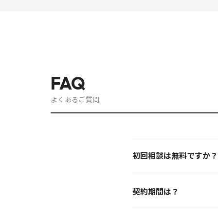
FAQ
よくあるご質問
初回相談は無料ですか？
はい、オンライン60分の
契約期間は？
提案します。
スポット相談は単発でご利