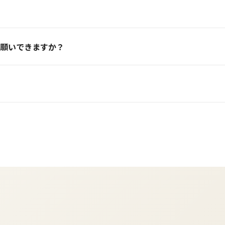
たします。
。オンラインでの打ち合わせを基本とし、現地視察の際の交通費・宿
願いできますか？
相談も可能です。インバウンド対策、SNS運用、予約システム導入な
、またはクレジットカードでのお支払いに対応しています。お支払い
い合わせください。