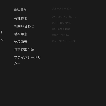
グループサービス
会社情報
クリスタルインセンス
会社概要
VAN TRIP JAPAN
お問い合わせ
JDLTC 免許翻訳
ンド
橋本華恋
WAGYU NINJA
ャン
柴垣道宏
キャンプパートナーズ
特定商取引法
プライバシーポリ
シー