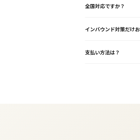
全国対応ですか？
模に応じて期間をご相談い
はい、全国対応しています
インバウンド対策だけお
す。
はい、個別のテーマでのご
支払い方法は？
ートもお受けしています。
請求書発行による銀行振込
なりますので、詳細はお問