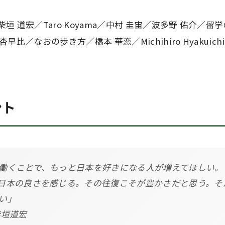
／柴垣 道宏／Taro Koyama／中村 圭宙／波多野 佑介／留
 杏早比／なおの歩き方／橋本 華恋／Michihiro Hyakuichi
ント
働くことで、もっと日本を好きになる人が増えてほしい。
日本の良さを感じる。その往復こそが豊かさだと思う。そ
い」
柴垣道宏