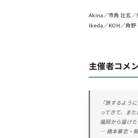
Akina／市角 壮玄
Ikeda／KOH／角野
主催者コメ
「旅するように
ってきて、また
福岡から届けた
— 橋本華恋・