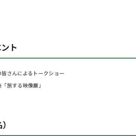
ベント
の皆さんによるトークショー
映「旅する映像展」
名）