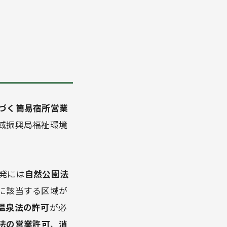
づく簡易宿所営業
域振興局福祉環境
発には
自然公園法
に該当する区域が
温泉法の許可
が必
法の営業許可
、
消