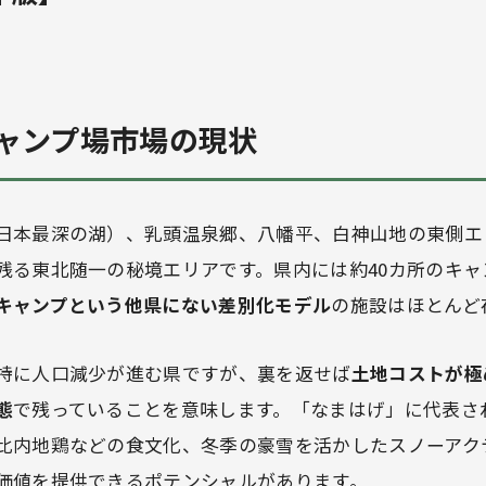
ャンプ場市場の現状
日本最深の湖）、乳頭温泉郷、八幡平、白神山地の東側エ
残る東北随一の秘境エリアです。県内には約40カ所のキャ
キャンプという他県にない差別化モデル
の施設はほとんど
特に人口減少が進む県ですが、裏を返せば
土地コストが極
態
で残っていることを意味します。「なまはげ」に代表さ
比内地鶏などの食文化、冬季の豪雪を活かしたスノーアク
価値を提供できるポテンシャルがあります。