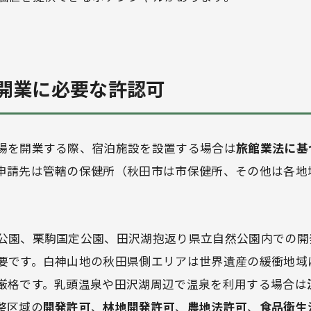
開業に必要な許認可
場を開業する際、宿泊施設を設置する場合は
旅館業法に基
申請先は管轄の保健所（秋田市は市保健所、その他は各地
公園、栗駒国定公園、田沢湖抱返り県立自然公園内での開
要です。白神山地の秋田県側エリアは世界遺産の緩衝地域
厳格です。乳頭温泉や田沢湖周辺で温泉を利用する場合は
整区域の
開発許可
、
林地開発許可
、
農地法許可
、
食品衛生