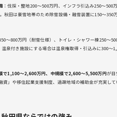
備
：伐採・整地200〜500万円、インフラ引込み250〜50
万円。秋田は豪雪地帯のため除雪設備・融雪装置に150〜35
350〜800万円（耐雪仕様）、トイレ・シャワー棟250〜5
円。温泉付き施設にする場合は温泉権取得・引込みに300〜1,
で1,100〜2,600万円、中規模で2,600〜5,500万円
が目
融資」や移住起業支援制度、過疎地域の補助金が充実して
— 秋田県ならではの強み