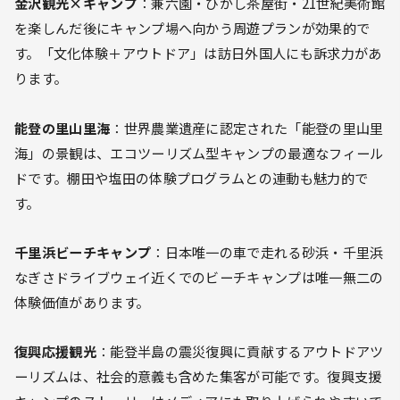
金沢観光×キャンプ
：兼六園・ひがし茶屋街・21世紀美術館
を楽しんだ後にキャンプ場へ向かう周遊プランが効果的で
す。「文化体験＋アウトドア」は訪日外国人にも訴求力があ
ります。
能登の里山里海
：世界農業遺産に認定された「能登の里山里
海」の景観は、エコツーリズム型キャンプの最適なフィール
ドです。棚田や塩田の体験プログラムとの連動も魅力的で
す。
千里浜ビーチキャンプ
：日本唯一の車で走れる砂浜・千里浜
なぎさドライブウェイ近くでのビーチキャンプは唯一無二の
体験価値があります。
復興応援観光
：能登半島の震災復興に貢献するアウトドアツ
ーリズムは、社会的意義も含めた集客が可能です。復興支援