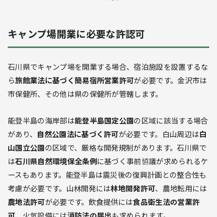
キャンプ場開業に必要な許認可
石川県でキャンプ場を開業する場合、宿泊施設を設置するな
ら
旅館業法に基づく簡易宿所営業許可
が必要です。金沢市は
市保健所、その他は県の保健所が管轄します。
能登半島の海岸部は
能登半島国定公園
の区域に該当する場合
があり、
自然公園法に基づく許可
が必要です。白山周辺は
白
山国立公園
の区域で、厳格な開発規制があります。石川県で
は
石川県自然環境保全条例
に基づく事前協議が求められるケ
ースもあります。能登半島は震災後の復興計画との整合性も
考慮が必要です。山林開発には
林地開発許可
、農地転用には
農地法許可
が必要です。飲食提供には
食品衛生法の営業許
可
、火気設備には
消防法の届出
も求められます。