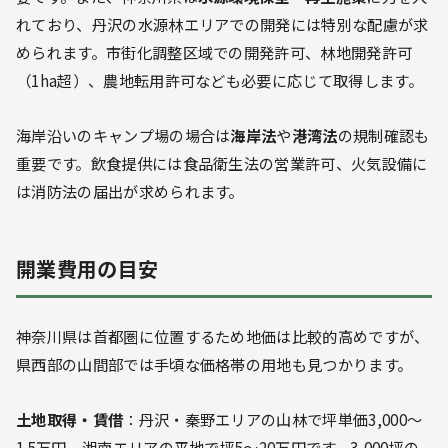
れており、丹沢の水源林エリアでの開発には特別な配慮が求
められます。市街化調整区域での開発許可、林地開発許可
（1ha超）、農地転用許可なども必要に応じて取得します。
海岸沿いのキャンプ場の場合は
海岸法
や
港湾法
の規制確認も
重要です。飲食提供には食品衛生法の営業許可、火気設備に
は消防法の届出が求められます。
開業費用の目安
神奈川県は首都圏に位置するため地価は比較的高めですが、
県西部の山間部では手頃な価格帯の用地も見つかります。
土地取得・賃借
：丹沢・秦野エリアの山林で坪単価3,000〜
1.5万円、湘南エリアの平地で坪5〜20万円です。3,000坪の