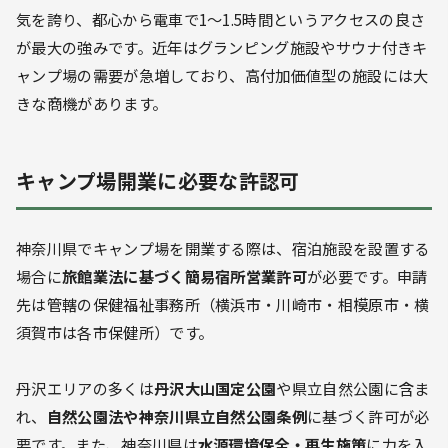
気を誇り、都心から電車で1〜1.5時間というアクセスの良さ
が最大の強みです。近年はグランピング施設やサウナ付きキ
ャンプ場の需要が急増しており、高付加価値型の施設には大
きな商機があります。
キャンプ場開業に必要な許認可
神奈川県でキャンプ場を開業する際は、宿泊施設を設置する
場合に
旅館業法に基づく簡易宿所営業許可
が必要です。申請
先は管轄の保健福祉事務所（横浜市・川崎市・相模原市・横
須賀市は各市保健所）です。
丹沢エリアの多くは
丹沢大山国定公園
や県立自然公園に含ま
れ、
自然公園法や神奈川県立自然公園条例
に基づく許可が必
要です。また、神奈川県は
水源環境保全・再生施策
に力を入