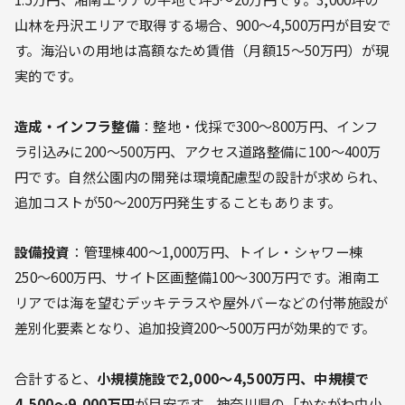
山林を丹沢エリアで取得する場合、900〜4,500万円が目安で
す。海沿いの用地は高額なため賃借（月額15〜50万円）が現
実的です。
造成・インフラ整備
：整地・伐採で300〜800万円、インフ
ラ引込みに200〜500万円、アクセス道路整備に100〜400万
円です。自然公園内の開発は環境配慮型の設計が求められ、
追加コストが50〜200万円発生することもあります。
設備投資
：管理棟400〜1,000万円、トイレ・シャワー棟
250〜600万円、サイト区画整備100〜300万円です。湘南エ
リアでは海を望むデッキテラスや屋外バーなどの付帯施設が
差別化要素となり、追加投資200〜500万円が効果的です。
合計すると、
小規模施設で2,000〜4,500万円、中規模で
4,500〜9,000万円
が目安です。神奈川県の「かながわ中小