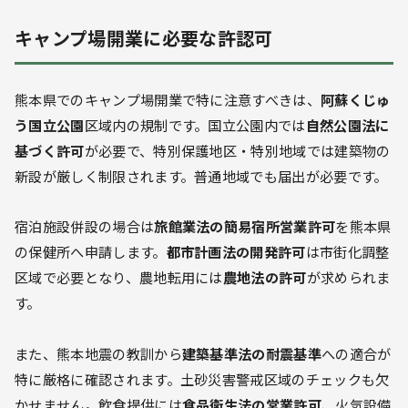
キャンプ場開業に必要な許認可
熊本県でのキャンプ場開業で特に注意すべきは、
阿蘇くじゅ
う国立公園
区域内の規制です。国立公園内では
自然公園法に
基づく許可
が必要で、特別保護地区・特別地域では建築物の
新設が厳しく制限されます。普通地域でも届出が必要です。
宿泊施設併設の場合は
旅館業法の簡易宿所営業許可
を熊本県
の保健所へ申請します。
都市計画法の開発許可
は市街化調整
区域で必要となり、農地転用には
農地法の許可
が求められま
す。
また、熊本地震の教訓から
建築基準法の耐震基準
への適合が
特に厳格に確認されます。土砂災害警戒区域のチェックも欠
かせません。飲食提供には
食品衛生法の営業許可
、火気設備