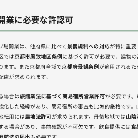
開業に必要な許認可
プ場開業は、他府県に比べて
景観規制への対応
が特に重要
区では
京都市風致地区条例
に基づく許可が必要で、建物の
ります。また京都府全域で
京都府景観条例
が適用されるた
配慮が求められます。
る場合は
旅館業法に基づく簡易宿所営業許可
が必要です。
強化した経緯があり、簡易宿所の審査も比較的厳格です。
地転用には
農地法許可
が求められます。丹後地域では
山陰
する場合があり、事前確認が不可欠です。飲食提供には
食
消防法の届出
も必要です。