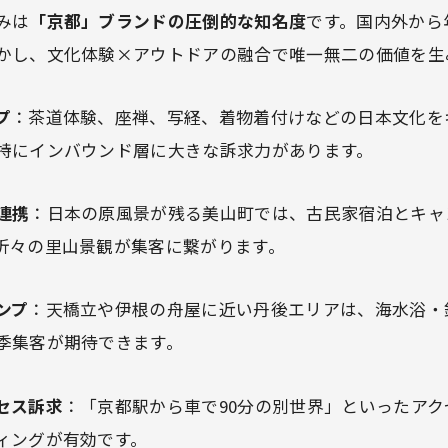
みは
「京都」ブランドの圧倒的な知名度
です。国内外から年
かし、文化体験×アウトドアの融合で唯一無二の価値を生
プ
：茶道体験、座禅、写経、着物着付けなどの日本文化を
特にインバウンド層に大きな訴求力があります。
連携
：日本の原風景が残る美山町では、古民家宿泊とキャ
折々の里山景観が集客に繋がります。
ンプ
：天橋立や伊根の舟屋に近い丹後エリアは、海水浴・
季集客が期待できます。
セス訴求
：「京都駅から車で90分の別世界」といったア
ィングが有効です。