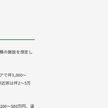
規模の施設を想定し
で坪3,000〜
都市近郊は坪2〜5万
00〜500万円、道