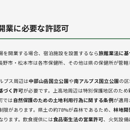
開業に必要な許認可
場を開業する場合、宿泊施設を設置するなら
旅館業法に基
長野市・松本市は各市保健所、その他は県の保健所が管轄
ルプス周辺は
中部山岳国立公園
や
南アルプス国立公園
の区
基づく許可
が必要です。上高地周辺は特別保護地区のため
町では
自然保護のための土地利用行為に関する条例
が適用
制限があります。県土の約78%が森林であるため、
林地開
なります。飲食提供には
食品衛生法の営業許可
、火気設備