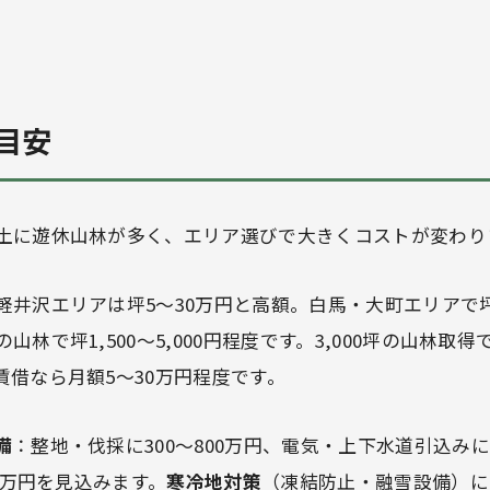
目安
土に遊休山林が多く、エリア選びで大きくコストが変わり
軽井沢エリアは坪5〜30万円と高額。白馬・大町エリアで坪3,0
林で坪1,500〜5,000円程度です。3,000坪の山林取得で4
賃借なら月額5〜30万円程度です。
備
：整地・伐採に300〜800万円、電気・上下水道引込みに2
50万円を見込みます。
寒冷地対策
（凍結防止・融雪設備）に1