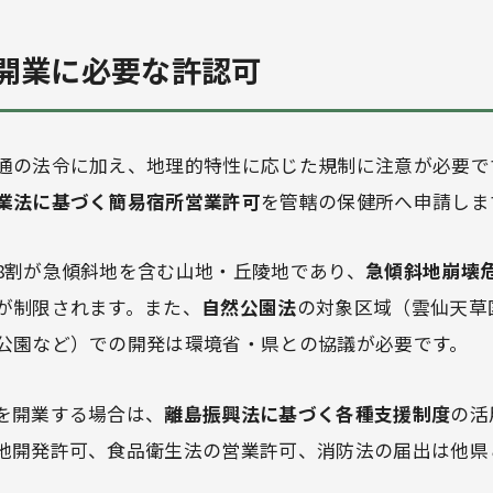
開業に必要な許認可
通の法令に加え、地理的特性に応じた規制に注意が必要で
業法に基づく簡易宿所営業許可
を管轄の保健所へ申請しま
8割が急傾斜地を含む山地・丘陵地であり、
急傾斜地崩壊
が制限されます。また、
自然公園法
の対象区域（雲仙天草
公園など）での開発は環境省・県との協議が必要です。
を開業する場合は、
離島振興法に基づく各種支援制度
の活
地開発許可、食品衛生法の営業許可、消防法の届出は他県