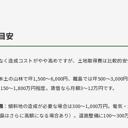
目安
なく造成コストがやや高めですが、土地取得費は比較的安
本土の山林で坪1,500〜6,000円、離島では坪500〜3,00
合150〜1,800万円程度。賃借なら月額3〜12万円です。
備
：傾斜地の造成が必要な場合は300〜1,000万円。電気
（離島はさらに高額になる場合あり）。道路整備に100〜30