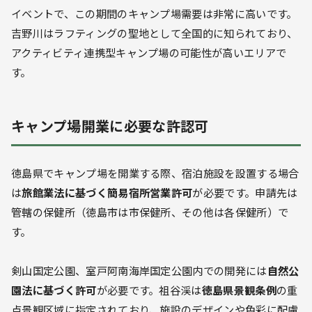
イベントで、この期間のキャンプ場需要は非常に高いです。
吉野川はラフティングの聖地として全国的に知られており、
アクティビティ連携型キャンプ場の可能性が高いエリアで
す。
キャンプ場開業に必要な許認可
徳島県でキャンプ場を開業する際、宿泊施設を設置する場合
は
旅館業法に基づく簡易宿所営業許可
が必要です。申請先は
管轄の保健所（徳島市は市保健所、その他は各保健所）で
す。
剣山国定公園、室戸阿南海岸国定公園内での開発には
自然公
園法に基づく許可
が必要です。祖谷渓は
徳島県景観条例
の重
点景観区域に指定されており、施設のデザインや色彩に配慮