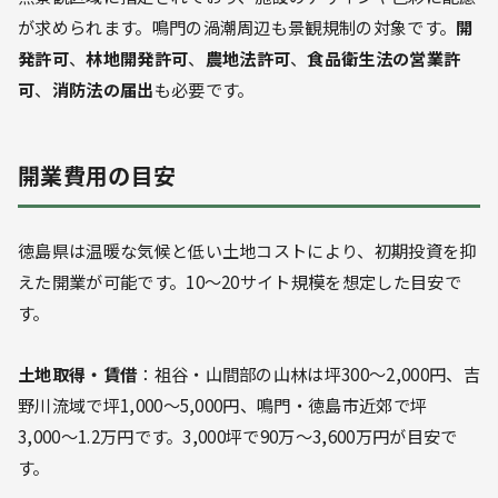
が求められます。鳴門の渦潮周辺も景観規制の対象です。
開
発許可
、
林地開発許可
、
農地法許可
、
食品衛生法の営業許
可
、
消防法の届出
も必要です。
開業費用の目安
徳島県は温暖な気候と低い土地コストにより、初期投資を抑
えた開業が可能です。10〜20サイト規模を想定した目安で
す。
土地取得・賃借
：祖谷・山間部の山林は坪300〜2,000円、吉
野川流域で坪1,000〜5,000円、鳴門・徳島市近郊で坪
3,000〜1.2万円です。3,000坪で90万〜3,600万円が目安で
す。