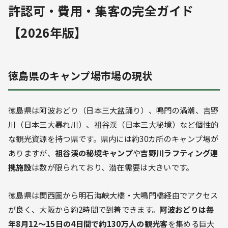
許認可・費用・集客の完全ガイド
【2026年版】
徳島県のキャンプ場市場の現状
徳島県は阿波おどり（日本三大盆踊り）、鳴門の渦潮、吉野
川（日本三大暴れ川）、祖谷渓（日本三大秘境）など個性的
な観光資源を持つ県です。県内には約30カ所のキャンプ場が
ありますが、
祖谷渓の秘境キャンプ
や
吉野川ラフティング連
携施設
は数が限られており、潜在需要は大きいです。
徳島県は関西圏から明石海峡大橋・大鳴門橋経由でアクセス
が良く、大阪から約2時間で到着できます。
阿波おどりは毎
年8月12〜15日の4日間で約130万人の観光客
を集める巨大