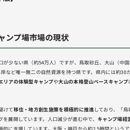
ャンプ場市場の現状
口が少ない県（約54万人）ですが、鳥取砂丘、大山（中
富海岸など唯一無二の自然資源を持つ県です。県内には約30
エリアの体験型キャンプ
や
大山の本格登山ベースキャンプ
駆けて
移住・地方創生施策を積極的に推進
しており、「鳥
グを展開しています。人口減少が進む中で、
キャンプ場経
極的に支援しています。大阪・神戸から約2.5時間という