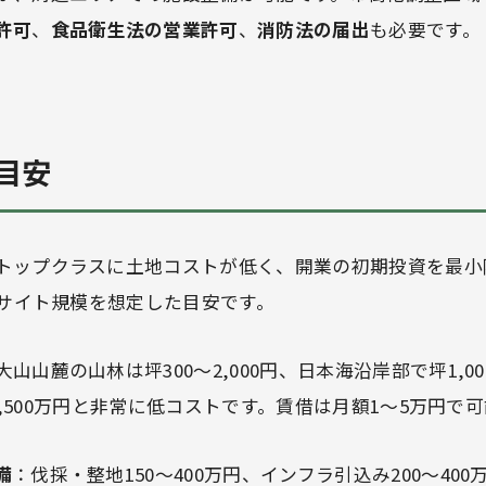
許可
、
食品衛生法の営業許可
、
消防法の届出
も必要です。
目安
トップクラスに土地コストが低く、開業の初期投資を最小
0サイト規模を想定した目安です。
大山山麓の山林は坪300〜2,000円、日本海沿岸部で坪1,000
万〜1,500万円と非常に低コストです。賃借は月額1〜5万円で
備
：伐採・整地150〜400万円、インフラ引込み200〜40