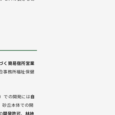
づく簡易宿所営業
合事務所福祉保健
）での開発には
自
、砂丘本体での開
の
開発許可
、
林地