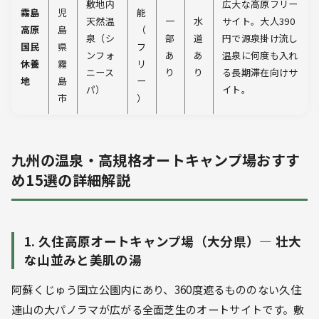
敷地内
広大な高原フリー
霧島
児
能
天然温
一
水
サイト。大人390
高原
島
（
泉（シ
部
道
円で源泉掛け流し
国民
県
フ
ンフォ
あ
あ
温泉に何度も入れ
休養
霧
リ
ニース
り
り
る長期滞在向けサ
地
島
ー
パ）
イト。
市
）
九州の温泉・高規格オートキャンプ場おすす
め15選の詳細解説
1. 久住高原オートキャンプ場（大分県）— 壮大
な山並みと美肌の湯
阿蘇くじゅう国立公園内にあり、360度遮るもののない久住
連山の大パノラマが広がる全面芝生のオートサイトです。敷