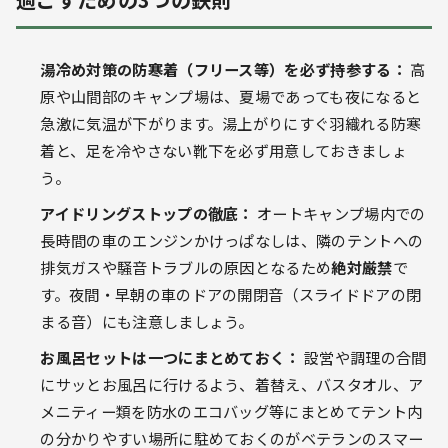
湯冷め対策の防寒着（フリース等）を必ず持参する：
高
原や山間部のキャンプ場は、夏場であっても夜になると
急激に気温が下がります。湯上がりにすぐ羽織れる防寒
着と、足を冷やさない靴下を必ず用意しておきましょ
う。
アイドリングストップの徹底：
オートキャンプ場内での
長時間の車のエンジンかけっぱなしは、隣のテントへの
排気ガスや騒音トラブルの原因となるため
絶対厳禁
で
す。夜間・早朝の車のドアの開閉音（スライドドアの閉
まる音）にも注意しましょう。
お風呂セットは一つにまとめておく：
設営や調理の合間
にサッとお風呂に行けるよう、着替え、バスタオル、ア
メニティー類を防水のエコバッグ等にまとめてテント内
の分かりやすい場所に駐めておくのがベテランのスマー