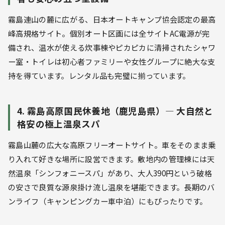
霧島連山の麓に広がる、日本オートキャンプ協会認定の最高
峰高規格サイト。個別オート区画には全サイトAC電源が完
備され、温水が使える炊事棟やピカピカに清掃されたシャワ
ー室・トイレは初心者ファミリーや女性グループに絶大な支
持を得ています。レンタル品も完璧に揃っています。
4. 霧島高原国民休養地（鹿児島県）— 大自然と
格安の極上温泉スパ
霧島山麓の広大な高原フリーオートサイト。車をそのまま乗
り入れて好きな場所に設営できます。敷地内の管理棟には天
然温泉「シンフォニースパ」があり、大人390円という破格
の安さで良質な源泉掛け流し温泉を堪能できます。長期のバ
ンライフ（キャンピングカー車中泊）にもぴったりです。