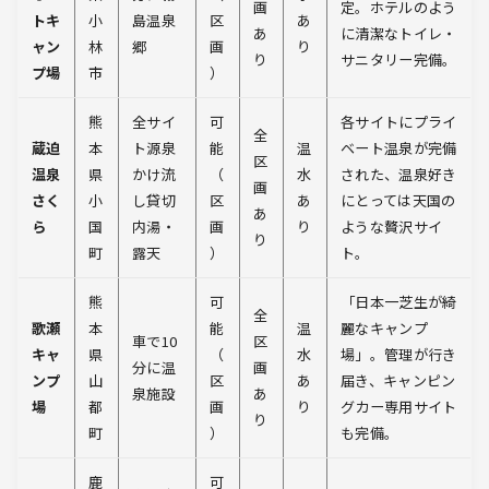
画
定。ホテルのよう
トキ
小
島温泉
区
あ
あ
に清潔なトイレ・
ャン
林
郷
画
り
り
サニタリー完備。
プ場
市
）
熊
全サイ
可
各サイトにプライ
全
蔵迫
本
ト源泉
能
温
ベート温泉が完備
区
温泉
県
かけ流
（
水
された、温泉好き
画
さく
小
し貸切
区
あ
にとっては天国の
あ
ら
国
内湯・
画
り
ような贅沢サイ
り
町
露天
）
ト。
熊
可
「日本一芝生が綺
全
歌瀬
本
能
温
麗なキャンプ
車で10
区
キャ
県
（
水
場」。管理が行き
分に温
画
ンプ
山
区
あ
届き、キャンピン
泉施設
あ
場
都
画
り
グカー専用サイト
り
町
）
も完備。
鹿
可